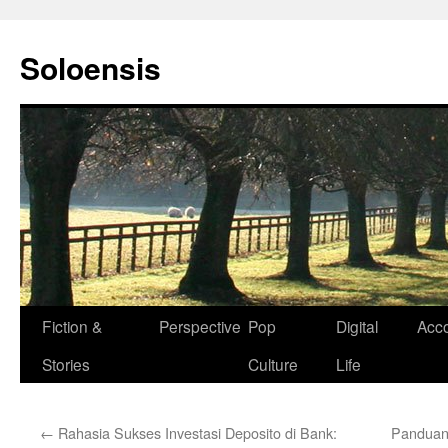
Langsung
ke
Soloensis
isi
Fiction &
Perspective
Pop
Digital
Acc
Stories
Culture
Life
←
Rahasia Sukses Investasi Deposito di Bank:
Panduan