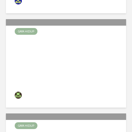
Nita Zariyanti
GAYA HIDUP
Revolusi Medis Menjangkau
Semua Kalangan
GAYA HIDUP