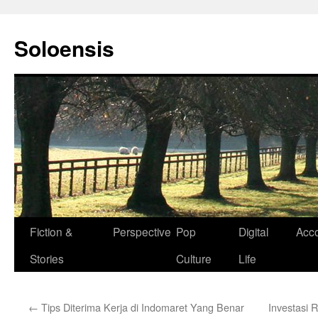
Langsung
ke
Soloensis
isi
Fiction &
Perspective
Pop
Digital
Acc
Stories
Culture
Life
←
Tips Diterima Kerja di Indomaret Yang Benar
Investasi 