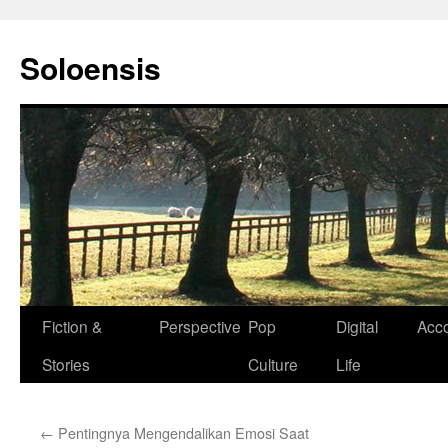
Langsung
ke
Soloensis
isi
Fiction &
Perspective
Pop
Digital
Acc
Stories
Culture
Life
←
Pentingnya Mengendalikan Emosi Saat