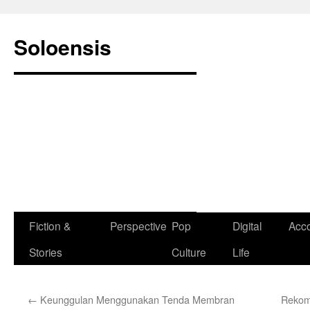
Langsung
ke
Soloensis
isi
Fiction &
Perspective
Pop
Digital
Acc
Stories
Culture
Life
←
Keunggulan Menggunakan Tenda Membran
Rekom