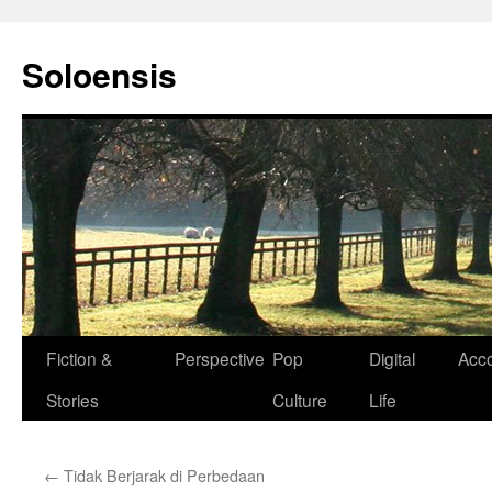
Langsung
ke
Soloensis
isi
Fiction &
Perspective
Pop
Digital
Acc
Stories
Culture
Life
←
Tidak Berjarak di Perbedaan