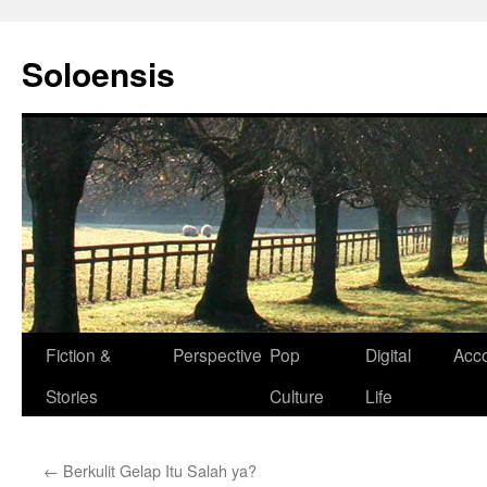
Langsung
ke
Soloensis
isi
Fiction &
Perspective
Pop
Digital
Acc
Stories
Culture
Life
←
Berkulit Gelap Itu Salah ya?