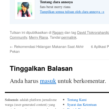
Tentang clara annesya
fans berat merry riana
Tampilkan semua tulisan oleh clara annesya
→
Tulisan ini dipublikasikan di
Ragam
dan tag
David Tjokrorahardj
Community
,
Merry Riana
. Tandai
permalink
.
←
Rekomendasi Hidangan Makanan Saat Akhir
6 Aplikasi 
Pekan
Tinggalkan Balasan
Anda harus
masuk
untuk berkomentar.
Soloensis
adalah platform jurnalisme
Tentang Kami
warga (user-generated content) yang
Syarat dan Ketentuan