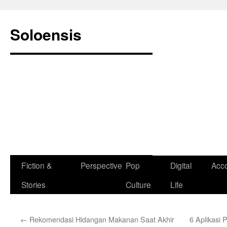
Langsung
ke
Soloensis
isi
Fiction &
Perspective
Pop
Digital
Acc
Stories
Culture
Life
←
Rekomendasi Hidangan Makanan Saat Akhir
6 Aplikasi 